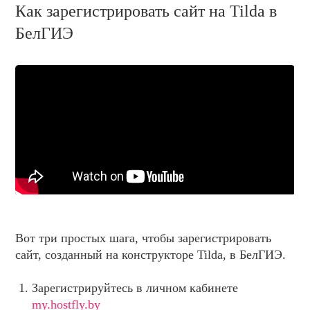
НОВОСТИ И АКЦИИ
Как зарегистрировать сайт на Tilda в
БЛОГ
БелГИЭ
ВОПРОСЫ И ОТВЕТЫ
КОНТАКТЫ
ДОКУМЕНТЫ
ВЛАДЕЛЬЦАМ ХОСТИНГ-КОМПАНИЙ
Вот три простых шага, чтобы зарегистрировать
сайт, созданный на конструкторе Tilda, в БелГИЭ.
Зарегистрируйтесь в личном кабинете
my.hostfly.by