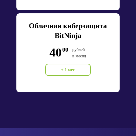
Облачная киберзащита
BitNinja
40
00
рублей
в месяц
+ 1 мес