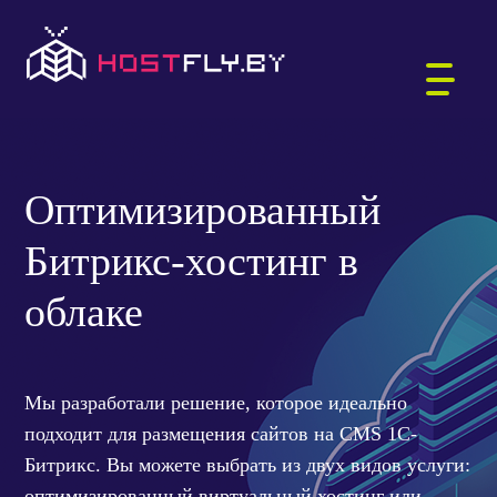
Главная
Тарифы
Битрикс-хостинг
Оптимизированный
ХОСТИНГ САЙТОВ
Битрикс-хостинг в
WORDPRESS-ХОСТИНГ
ВИРТУАЛЬНЫЕ СЕРВЕРЫ
облаке
РЕГИСТРАЦИЯ ДОМЕНОВ
БИТРИКС-ХОСТИНГ
АУКЦИОН ДОМЕНОВ .BY
ПОЧТА ДЛЯ ДОМЕНА
Мы разработали решение, которое идеально
1С:БУХГАЛТЕРИЯ
подходит для размещения сайтов на CMS 1С-
ВЫДЕЛЕННЫЕ СЕРВЕРЫ
Битрикс. Вы можете выбрать из двух видов услуги:
КТО МЫ
ЗАЩИЩЁННЫЙ ХОСТИНГ
оптимизированный виртуальный хостинг или