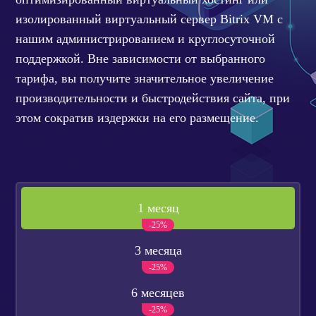
НОВОСТИ И АКЦИИ
изолированный виртуальный сервер Bitrix VM с
БЛОГ
нашим администрированием и круглосуточной
ВОПРОСЫ И ОТВЕТЫ
поддержкой. Вне зависимости от выбранного
тарифа, вы получите значительное увеличение
КОНТАКТЫ
производительности и быстродействия сайта, при
ДОКУМЕНТЫ
этом сократив издержки на его размещение.
ВЛАДЕЛЬЦАМ ХОСТИНГ-КОМПАНИЙ
1 месяц
-25%
3 месяца
-25%
6 месяцев
-25%