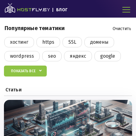
БЛОГ
Популярные тематики
Очистить 
хостинг
https
SSL
домены
wordpress
seo
яндекс
google
DDoS
cms
bitrix
новости
ПОКАЗАТЬ ВСЕ
соц сети
бизнес
финансы
modx
Cтатьи
ssl
право
интервью
нейросети
интернет-магазин
конструктор сайтов
laravel
php
копирайтинг
tilda