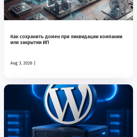
защита данных
статистика
crm
joomla
linux
сервер
cdn
работа
сайт
art
домен
dns
Как сохранить домен при ликвидации компании
или закрытии ИП
доменная зона
gpt
лендинг
landing page
vps
Aug 3, 2026 |