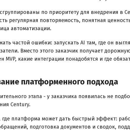
сгруппированы по приоритету для внедрения в Ce
сть регулярная повторяемость, понятная ценност
ница автоматизации.
ать частой ошибки: запускать AI там, где он выгл
затели. Вместо этого заказчик получает дорожную
ен MVP, какие интеграции понадобятся и где обяз
вание платформенного подхода
ительного этапа - у заказчика появилась не подбо
ия Century.
 где платформа может дать быстрый эффект: рабо
бращений, подготовка документов и сводок, подд