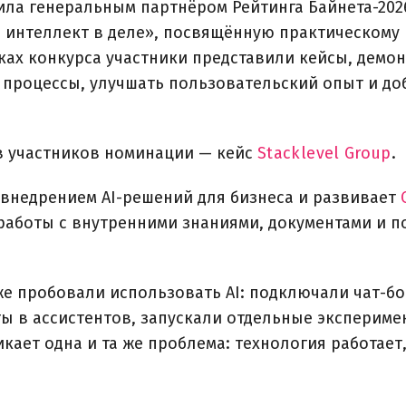
ила генеральным партнёром Рейтинга Байнета-202
интеллект в деле», посвящённую практическому
рамках конкурса участники представили кейсы, дем
 процессы, улучшать пользовательский опыт и до
в участников номинации — кейс
Stacklevel Group
.
я внедрением AI-решений для бизнеса и развивает
 работы с внутренними знаниями, документами и 
же пробовали использовать AI: подключали чат-б
ы в ассистентов, запускали отдельные экспериме
кает одна и та же проблема: технология работает