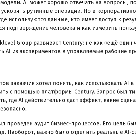
модели. AI может хорошо отвечать на вопросы, по
ускорять рутинные операции. Но в корпоративной
де используются данные, кто имеет доступ к резу
тся подтверждение человека и как измерить польз
klevel Group развивает Century: не как «ещё один ч
ь AI из экспериментов в управляемые рабочие пр
тов заказчик хотел понять, как использовать AI 
ить с помощью платформы Century. Запрос был ти
ь, где AI действительно даст эффект, какие сцен
безопасно.
 проведен аудит бизнес-процессов. Его цель был
д. Наоборот, важно было отделить реальные AI-сц