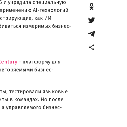
6 и учредила специальную
 применению AI-технологий
онстрирующие, как ИИ
биваться измеримых бизнес-
Century
- платформу для
повторяемыми бизнес-
оты, тестировали языковые
нты в командах. Но после
, а управляемого бизнес-