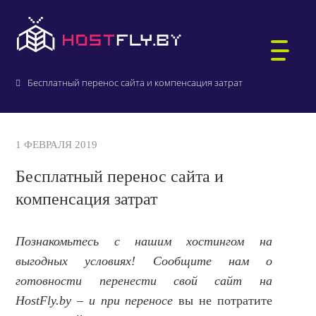
Главная
О компании
Новости и акции
Бесплатный перенос сайта и компенсация затрат
ХОСТИНГ САЙТОВ
1 ФЕВРАЛЯ 2019
WORDPRESS-ХОСТИНГ
Бесплатный перенос сайта и
ВИРТУАЛЬНЫЕ СЕРВЕРЫ
компенсация затрат
РЕГИСТРАЦИЯ ДОМЕНОВ
БИТРИКС-ХОСТИНГ
АУКЦИОН ДОМЕНОВ .BY
ПОЧТА ДЛЯ ДОМЕНА
Познакомьтесь с нашим хостингом на
1С:БУХГАЛТЕРИЯ
выгодных условиях! Сообщите нам о
готовности перенести свой сайт на
ВЫДЕЛЕННЫЕ СЕРВЕРЫ
КТО МЫ
HostFly.by – и при переносе
вы не потратите
ЗАЩИЩЁННЫЙ ХОСТИНГ