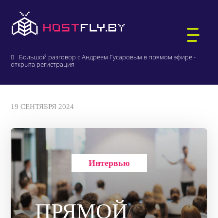
Главная
О компании
Новости и акции
Большой разговор с Андреем Гусаровым в прямом эфире -
открыта регистрация
ХОСТИНГ САЙТОВ
19 СЕНТЯБРЯ 2024
WORDPRESS-ХОСТИНГ
ВИРТУАЛЬНЫЕ СЕРВЕРЫ
РЕГИСТРАЦИЯ ДОМЕНОВ
БИТРИКС-ХОСТИНГ
АУКЦИОН ДОМЕНОВ .BY
ПОЧТА ДЛЯ ДОМЕНА
Интервью
1С:БУХГАЛТЕРИЯ
ВЫДЕЛЕННЫЕ СЕРВЕРЫ
ПРЯМОЙ
КТО МЫ
ЗАЩИЩЁННЫЙ ХОСТИНГ