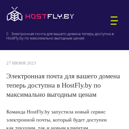
Главная
О компании
Новости и акции
Электронная почта для вашего домена теперь доступна в
HostFly.by по максимально выгодным ценам
ХОСТИНГ САЙТОВ
27 ИЮНЯ 2023
WORDPRESS-ХОСТИНГ
Электронная почта для вашего домена
ВИРТУАЛЬНЫЕ СЕРВЕРЫ
РЕГИСТРАЦИЯ ДОМЕНОВ
теперь доступна в HostFly.by по
БИТРИКС-ХОСТИНГ
АУКЦИОН ДОМЕНОВ .BY
максимально выгодным ценам
ПОЧТА ДЛЯ ДОМЕНА
1С:БУХГАЛТЕРИЯ
Команда HostFly.by запустила новый сервис
ВЫДЕЛЕННЫЕ СЕРВЕРЫ
электронной почты, который будет доступен
КТО МЫ
ЗАЩИЩЁННЫЙ ХОСТИНГ
как текущим, так и новым клиентам