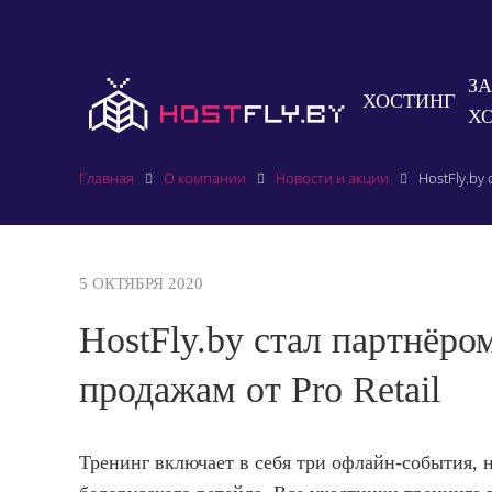
З
ХОСТИНГ
Х
Главная
О компании
Новости и акции
HostFly.by
5 ОКТЯБРЯ 2020
HostFly.by стал партнёро
продажам от Pro Retail
Тренинг включает в себя три офлайн-события, 