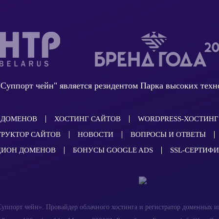
Суппорт чейн" является резидентом Парка высоких техн
 ДОМЕНОВ
ХОСТИНГ САЙТОВ
WORDPRESS-ХОСТИНГ
РУКТОР САЙТОВ
НОВОСТИ
ВОПРОСЫ И ОТВЕТЫ
ЦИОН ДОМЕНОВ
БОНУСЫ GOOGLE ADS
SSL-СЕРТИФ
Суппорт чейн
». Провайдер облачного хостинга и регистратор доменных и