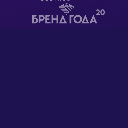
ООО "Суппорт чейн" является резидентом Парка
высоких технологий
ГЛАВНАЯ
РЕГИСТРАЦИЯ ДОМЕНОВ
ХОСТИНГ САЙТОВ
WORDPRESS-ХОСТИНГ
ВИРТУАЛЬНЫЕ СЕРВЕРЫ
ВЫДЕЛЕННЫЕ СЕРВЕРЫ
КОНСТРУКТОР САЙТОВ
НОВОСТИ
ВОПРОСЫ И ОТВЕТЫ
БЛОГ
КОНТАКТЫ
КТО МЫ
АУКЦИОН ДОМЕНОВ
БОНУСЫ GOOGLE ADS
SSL-СЕРТИФИКАТЫ