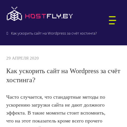
Главная
О компании
Новости и акции
Как ускорить сайт на Wordpress за счёт хостинга?
ХОСТИНГ САЙТОВ
29 АПРЕЛЯ 2020
WORDPRESS-ХОСТИНГ
Как ускорить сайт на Wordpress за счёт
ВИРТУАЛЬНЫЕ СЕРВЕРЫ
хостинга?
РЕГИСТРАЦИЯ ДОМЕНОВ
БИТРИКС-ХОСТИНГ
АУКЦИОН ДОМЕНОВ .BY
ПОЧТА ДЛЯ ДОМЕНА
Часто случается, что стандартные методы по
1С:БУХГАЛТЕРИЯ
ускорению загрузки сайта не дают должного
эффекта. В такие моменты стоит вспомнить,
ВЫДЕЛЕННЫЕ СЕРВЕРЫ
КТО МЫ
что на этот показатель кроме всего прочего
ЗАЩИЩЁННЫЙ ХОСТИНГ