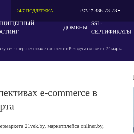
336-73-73
24/7 ПОДДЕРЖКА
+375 17
АЩИЩЁННЫЙ
SSL-
ДОМЕНЫ
ОСТИНГ
СЕРТИФИКАТЫ
куссия о перспективах e-commerce в Беларуси состоится 24 марта
пективах e-commerce в
рта
рмаркета 21vek.by, маркетплейса onliner.by,