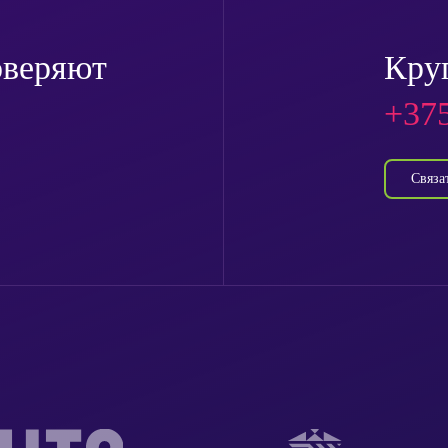
оверяют
Кру
+375
Связа