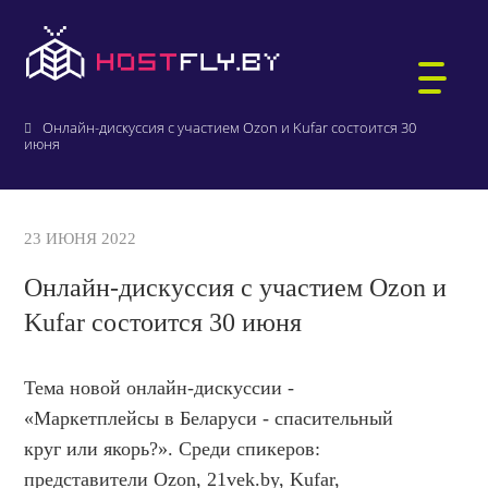
Главная
О компании
Новости и акции
Онлайн-дискуссия с участием Ozon и Kufar состоится 30
июня
ХОСТИНГ САЙТОВ
23 ИЮНЯ 2022
WORDPRESS-ХОСТИНГ
Онлайн-дискуссия с участием Ozon и
ВИРТУАЛЬНЫЕ СЕРВЕРЫ
РЕГИСТРАЦИЯ ДОМЕНОВ
Kufar состоится 30 июня
БИТРИКС-ХОСТИНГ
АУКЦИОН ДОМЕНОВ .BY
ПОЧТА ДЛЯ ДОМЕНА
Тема новой онлайн-дискуссии -
1С:БУХГАЛТЕРИЯ
«Маркетплейсы в Беларуси - спасительный
ВЫДЕЛЕННЫЕ СЕРВЕРЫ
круг или якорь?». Среди спикеров:
КТО МЫ
ЗАЩИЩЁННЫЙ ХОСТИНГ
представители Ozon, 21vek.by, Kufar,