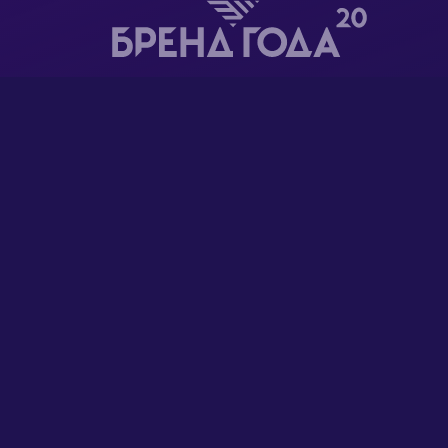
ООО "Суппорт чейн" является резидентом Парка
высоких технологий
ГЛАВНАЯ
РЕГИСТРАЦИЯ ДОМЕНОВ
ХОСТИНГ САЙТОВ
WORDPRESS-ХОСТИНГ
ВИРТУАЛЬНЫЕ СЕРВЕРЫ
ВЫДЕЛЕННЫЕ СЕРВЕРЫ
КОНСТРУКТОР САЙТОВ
НОВОСТИ
ВОПРОСЫ И ОТВЕТЫ
БЛОГ
КОНТАКТЫ
КТО МЫ
АУКЦИОН ДОМЕНОВ
БОНУСЫ GOOGLE ADS
SSL-СЕРТИФИКАТЫ