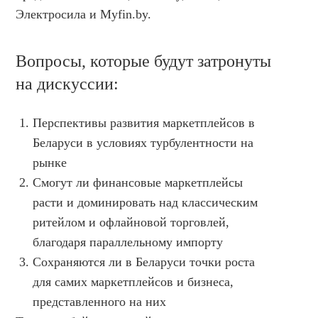
НОВОСТИ И АКЦИИ
Электросила и Myfin.by.
БЛОГ
ВОПРОСЫ И ОТВЕТЫ
Вопросы, которые будут затронуты
на дискуссии:
КОНТАКТЫ
ДОКУМЕНТЫ
Перспективы развития маркетплейсов в
ВЛАДЕЛЬЦАМ ХОСТИНГ-КОМПАНИЙ
Беларуси в условиях турбулентности на
рынке
Смогут ли финансовые маркетплейсы
расти и доминировать над классическим
ритейлом и офлайновой торговлей,
благодаря параллельному импорту
Сохраняются ли в Беларуси точки роста
для самих маркетплейсов и бизнеса,
представленного на них