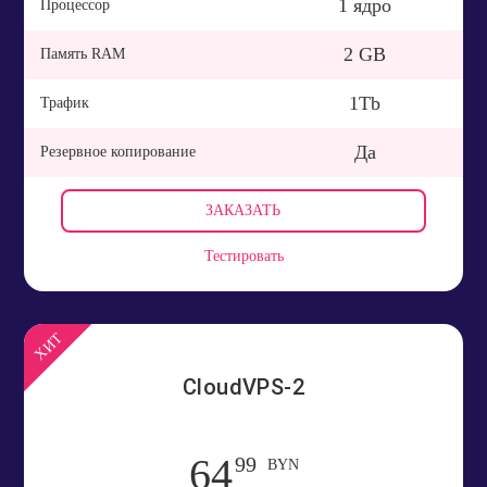
1 ядро
Процессор
2 GB
Память RAM
1Tb
Трафик
Да
Резервное копирование
ЗАКАЗАТЬ
Тестировать
ХИТ
CloudVPS-2
64
99
BYN