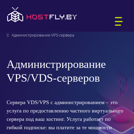
Главная
Тарифы
Виртуальные сервера
Администрирование VPS-сервера
ХОСТИНГ САЙТОВ
Администрирование
WORDPRESS-ХОСТИНГ
VPS/VDS-серверов
ВИРТУАЛЬНЫЕ СЕРВЕРЫ
РЕГИСТРАЦИЯ ДОМЕНОВ
БИТРИКС-ХОСТИНГ
АУКЦИОН ДОМЕНОВ .BY
ПОЧТА ДЛЯ ДОМЕНА
Сервера VDS/VPS с администрированием – это
1С:БУХГАЛТЕРИЯ
услуга по предоставлению частного виртуального
сервера под ваш хостинг. Услуга работает по
ВЫДЕЛЕННЫЕ СЕРВЕРЫ
КТО МЫ
гибкой подписке: вы платите за те мощности
ЗАЩИЩЁННЫЙ ХОСТИНГ