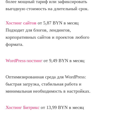
более мощный тариф или зафиксировать
НОВОСТИ И АКЦИИ
выгодную стоимость на длительный срок.
БЛОГ
ВОПРОСЫ И ОТВЕТЫ
Хостинг сайтов
от 5,87 BYN
в месяц
КОНТАКТЫ
Подходит для блогов, лендингов,
корпоративных сайтов и проектов любого
ДОКУМЕНТЫ
формата.
ВЛАДЕЛЬЦАМ ХОСТИНГ-КОМПАНИЙ
WordPress-хостинг
от 9,49 BYN
в месяц
Оптимизированная среда для WordPress:
быстрая загрузка, стабильная работа и
минимальная необходимость в настройках.
Хостинг Битрикс
от 13,99 BYN
в месяц