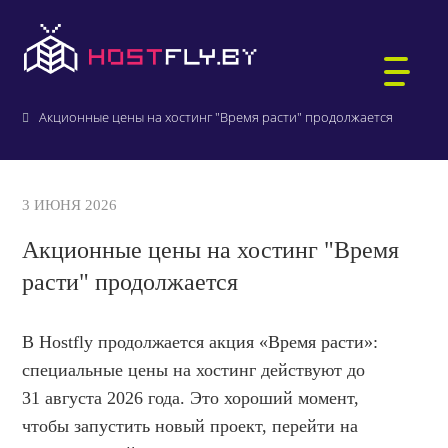
Главная
О компании
Новости и акции
Акционные цены на хостинг "Время расти" продолжается
ХОСТИНГ САЙТОВ
3 ИЮНЯ 2026
WORDPRESS-ХОСТИНГ
Акционные цены на хостинг "Время
ВИРТУАЛЬНЫЕ СЕРВЕРЫ
расти" продолжается
РЕГИСТРАЦИЯ ДОМЕНОВ
БИТРИКС-ХОСТИНГ
АУКЦИОН ДОМЕНОВ .BY
ПОЧТА ДЛЯ ДОМЕНА
В Hostfly продолжается акция «Время расти»:
1С:БУХГАЛТЕРИЯ
специальные цены на хостинг действуют до
31 августа 2026 года. Это хороший момент,
ВЫДЕЛЕННЫЕ СЕРВЕРЫ
КТО МЫ
чтобы запустить новый проект, перейти на
ЗАЩИЩЁННЫЙ ХОСТИНГ