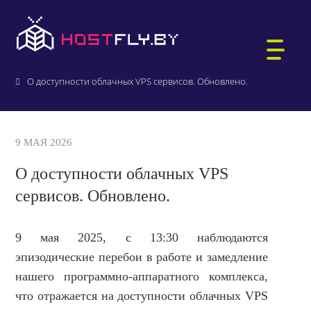
Главная
О компании
Новости и акции
О доступности облачных VPS сервисов. Обновлено.
ХОСТИНГ САЙТОВ
9 МАЯ 2026
WORDPRESS-ХОСТИНГ
О доступности облачных VPS
ВИРТУАЛЬНЫЕ СЕРВЕРЫ
сервисов. Обновлено.
РЕГИСТРАЦИЯ ДОМЕНОВ
БИТРИКС-ХОСТИНГ
АУКЦИОН ДОМЕНОВ .BY
ПОЧТА ДЛЯ ДОМЕНА
9 мая 2025, с 13:30 наблюдаются
1С:БУХГАЛТЕРИЯ
эпизодические перебои в работе и замедление
нашего программно-аппаратного комплекса,
ВЫДЕЛЕННЫЕ СЕРВЕРЫ
КТО МЫ
что отражается на доступности облачных VPS
ЗАЩИЩЁННЫЙ ХОСТИНГ