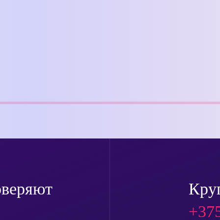
оверяют
Кру
+375