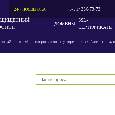
336-73-73
24/7 ПОДДЕРЖКА
+375 17
АЩИЩЁННЫЙ
SSL-
ДОМЕНЫ
ОСТИНГ
СЕРТИФИКАТЫ
тор сайтов
Общие вопросы о конструкторе
Как добавить форму о