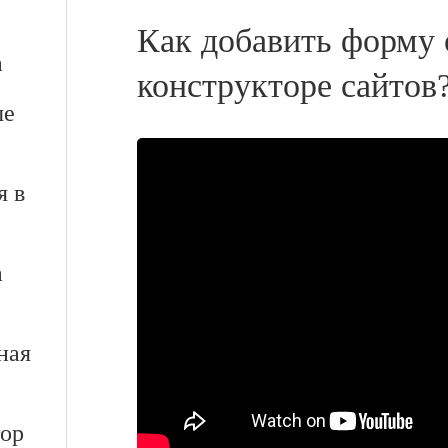
Как добавить форму 
а
конструкторе сайтов
ые
я в
а
ная
тор