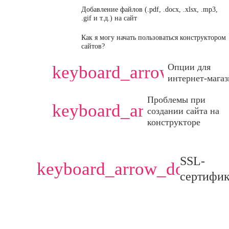
Добавление файлов (.pdf, .docx, .xlsx, .mp3,
.gif и т.д.) на сайт
Как я могу начать пользоваться конструктором
сайтов?
Опции для
keyboard_arrow_down
интернет-мага
Проблемы при
keyboard_arrow_down
создании сайта на
конструкторе
SSL-
keyboard_arrow_down
сертифи