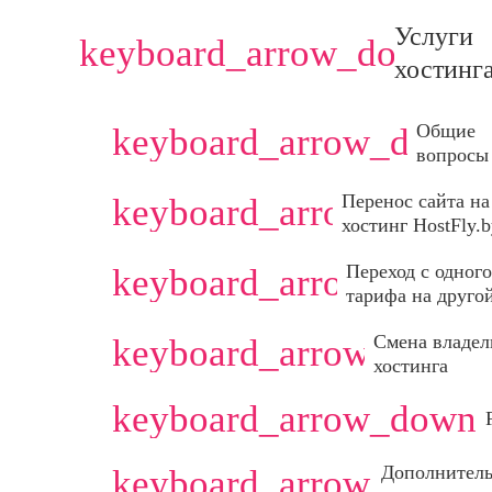
Услуги
keyboard_arrow_down
хостинг
Общие
keyboard_arrow_down
вопросы
Перенос сайта на
keyboard_arrow_down
хостинг HostFly.
Переход с одного
keyboard_arrow_down
тарифа на друго
Смена владел
keyboard_arrow_down
хостинга
keyboard_arrow_down
Дополнител
keyboard_arrow_down