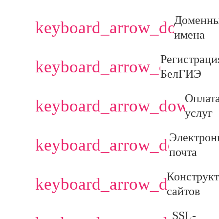
Доменн
keyboard_arrow_down
имена
Регистраци
keyboard_arrow_down
БелГИЭ
Оплат
keyboard_arrow_down
услуг
Электрон
keyboard_arrow_down
почта
Конструк
keyboard_arrow_down
сайтов
SSL-