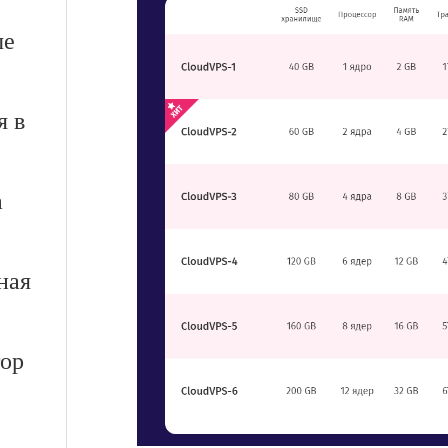
ые
я в
а
ная
тор