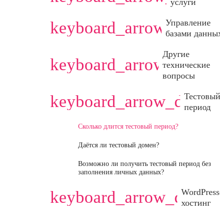
услуги
Управление
keyboard_arrow_down
базами данны
Другие
keyboard_arrow_down
технические
вопросы
Тестовы
keyboard_arrow_down
период
Сколько длится тестовый период?
Даётся ли тестовый домен?
Возможно ли получить тестовый период без
заполнения личных данных?
WordPress
keyboard_arrow_down
хостинг