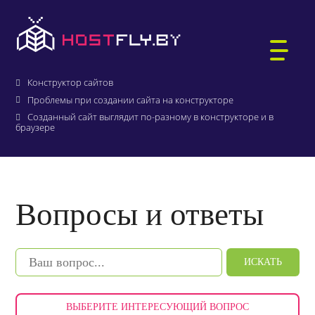
Главная
О компании
Вопросы и ответы
Конструктор сайтов
Проблемы при создании сайта на конструкторе
Созданный сайт выглядит по-разному в конструкторе и в
браузере
ХОСТИНГ САЙТОВ
WORDPRESS-ХОСТИНГ
ВИРТУАЛЬНЫЕ СЕРВЕРЫ
РЕГИСТРАЦИЯ ДОМЕНОВ
Вопросы и ответы
БИТРИКС-ХОСТИНГ
АУКЦИОН ДОМЕНОВ .BY
ПОЧТА ДЛЯ ДОМЕНА
1С:БУХГАЛТЕРИЯ
ИСКАТЬ
ВЫДЕЛЕННЫЕ СЕРВЕРЫ
КТО МЫ
ЗАЩИЩЁННЫЙ ХОСТИНГ
ВЫБЕРИТЕ ИНТЕРЕСУЮЩИЙ ВОПРОС