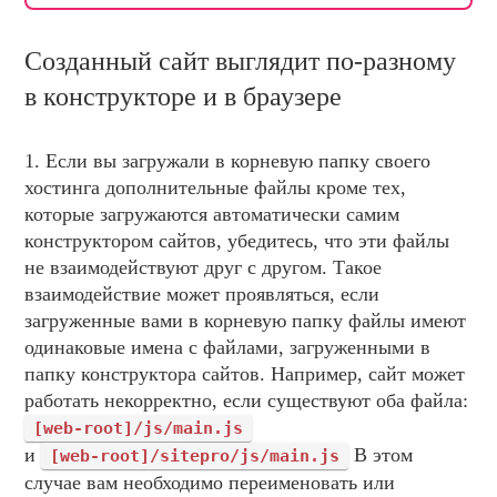
НОВОСТИ И АКЦИИ
БЛОГ
Созданный сайт выглядит по-разному
ВОПРОСЫ И ОТВЕТЫ
в конструкторе и в браузере
КОНТАКТЫ
1. Если вы загружали в корневую папку своего
ДОКУМЕНТЫ
хостинга дополнительные файлы кроме тех,
ВЛАДЕЛЬЦАМ ХОСТИНГ-КОМПАНИЙ
которые загружаются автоматически самим
конструктором сайтов, убедитесь, что эти файлы
не взаимодействуют друг с другом. Такое
взаимодействие может проявляться, если
загруженные вами в корневую папку файлы имеют
одинаковые имена с файлами, загруженными в
папку конструктора сайтов. Например, сайт может
работать некорректно, если существуют оба файла:
[web-root]/js/main.js
и
В этом
[web-root]/sitepro/js/main.js
случае вам необходимо переименовать или