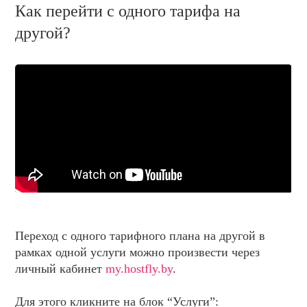
НОВОСТИ И АКЦИИ
Как перейти с одного тарифа на
БЛОГ
другой?
ВОПРОСЫ И ОТВЕТЫ
КОНТАКТЫ
ДОКУМЕНТЫ
ВЛАДЕЛЬЦАМ ХОСТИНГ-КОМПАНИЙ
Переход с одного тарифного плана на другой в
рамках одной услуги можно произвести через
личный кабинет
my.hostfly.by
.
Для этого кликните на блок “Услуги”: