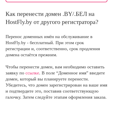
НОВОСТИ И АКЦИИ
БЛОГ
Как перенести домен .BY/.БЕЛ на
ВОПРОСЫ И ОТВЕТЫ
HostFly.by от другого регистратора?
КОНТАКТЫ
Перенос доменных имён на обслуживание в
ДОКУМЕНТЫ
HostFly.by - бесплатный. При этом срок
ВЛАДЕЛЬЦАМ ХОСТИНГ-КОМПАНИЙ
регистрации и, соответственно, срок продления
домена остаётся прежним.
Чтобы перенести домен, вам необходимо оставить
заявку по
ссылке
. В поле “Доменное имя” введите
домен, который вы планируете перенести.
Убедитесь, что домен зарегистрирован на ваше имя
и подтвердите это, поставив соответствующую
галочку. Затем следуйте этапам оформления заказа.