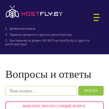
Главная
О компании
Вопросы и ответы
Доменные имена
Перенос домена от другого регистратора
Как перенести домен .BY/.БЕЛ на HostFly.by от другого
регистратора?
ХОСТИНГ САЙТОВ
WORDPRESS-ХОСТИНГ
ВИРТУАЛЬНЫЕ СЕРВЕРЫ
РЕГИСТРАЦИЯ ДОМЕНОВ
Вопросы и ответы
БИТРИКС-ХОСТИНГ
АУКЦИОН ДОМЕНОВ .BY
ПОЧТА ДЛЯ ДОМЕНА
1С:БУХГАЛТЕРИЯ
ИСКАТЬ
ВЫДЕЛЕННЫЕ СЕРВЕРЫ
КТО МЫ
ЗАЩИЩЁННЫЙ ХОСТИНГ
ВЫБЕРИТЕ ИНТЕРЕСУЮЩИЙ ВОПРОС